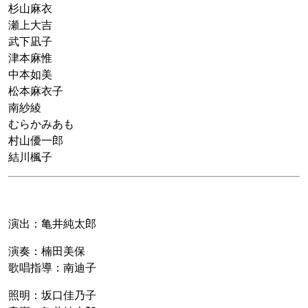
杉山麻衣
瀬上大吉
武下凪子
津本麻惟
中本如美
松本麻衣子
南紗綾
むらかみあも
村山優一郎
結川楓子
演出：亀井純太郎
演奏：楠田美保
歌唱指導：南迪子
照明：坂口佳乃子