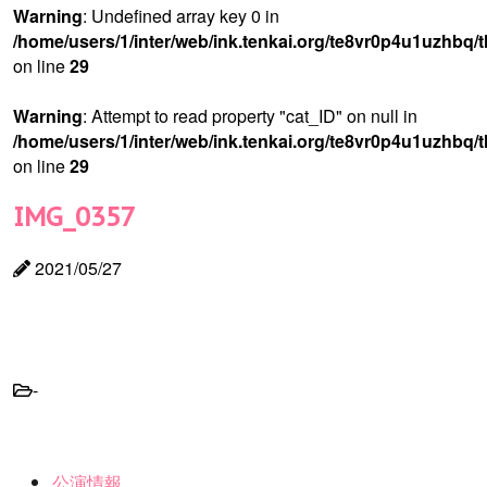
Warning
: Undefined array key 0 in
/home/users/1/inter/web/ink.tenkai.org/te8vr0p4u1uzhbq/
on line
29
Warning
: Attempt to read property "cat_ID" on null in
/home/users/1/inter/web/ink.tenkai.org/te8vr0p4u1uzhbq/
on line
29
IMG_0357
2021/05/27
-
公演情報