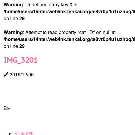
Warning
: Undefined array key 0 in
/home/users/1/inter/web/ink.tenkai.org/te8vr0p4u1uzhbq/
on line
29
Warning
: Attempt to read property "cat_ID" on null in
/home/users/1/inter/web/ink.tenkai.org/te8vr0p4u1uzhbq/
on line
29
IMG_3201
2019/12/05
-
公演情報