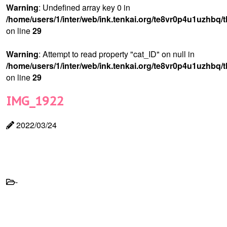
Warning
: Undefined array key 0 in
/home/users/1/inter/web/ink.tenkai.org/te8vr0p4u1uzhbq/
on line
29
Warning
: Attempt to read property "cat_ID" on null in
/home/users/1/inter/web/ink.tenkai.org/te8vr0p4u1uzhbq/
on line
29
IMG_1922
2022/03/24
-