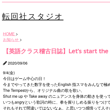
転回社スタジオ
HOME
>
お知らせ
>
【英語クラス稽古日誌】Let’s start the n
2020/09/06
9/4(金)
今日はゲーム中心の日！
今までやってきた数字を使ったEnglish 指スマをみんなで極
The Tempestから、オリジナル曲の歌を歌い、
Shut me up や Take away のニュアンスを身体の動きを
いつもangryという歌詞の時に、拳を握りしめる振りをつけ
それもそれで間違いではないなぁ、と思いつつ感情って人そ