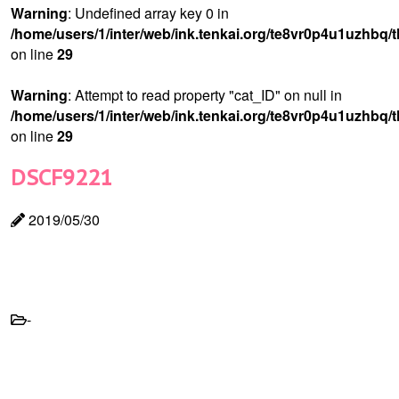
Warning
: Undefined array key 0 in
/home/users/1/inter/web/ink.tenkai.org/te8vr0p4u1uzhbq/
on line
29
Warning
: Attempt to read property "cat_ID" on null in
/home/users/1/inter/web/ink.tenkai.org/te8vr0p4u1uzhbq/
on line
29
DSCF9221
2019/05/30
-