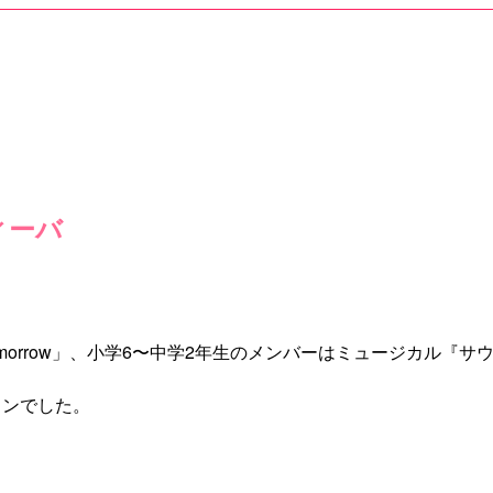
ィーバ
Tomorrow」、小学6〜中学2年生のメンバーはミュージカル
スンでした。