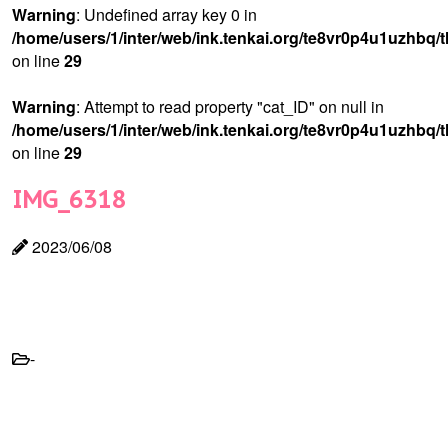
Warning
: Undefined array key 0 in
/home/users/1/inter/web/ink.tenkai.org/te8vr0p4u1uzhbq/
on line
29
Warning
: Attempt to read property "cat_ID" on null in
/home/users/1/inter/web/ink.tenkai.org/te8vr0p4u1uzhbq/
on line
29
IMG_6318
2023/06/08
-