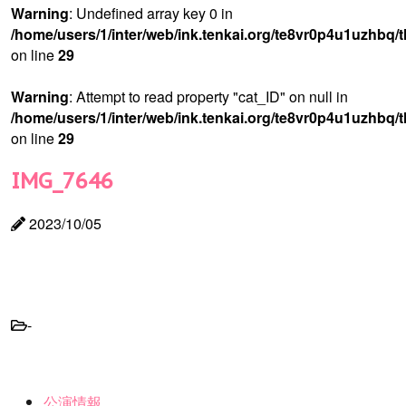
Warning
: Undefined array key 0 in
/home/users/1/inter/web/ink.tenkai.org/te8vr0p4u1uzhbq/
on line
29
Warning
: Attempt to read property "cat_ID" on null in
/home/users/1/inter/web/ink.tenkai.org/te8vr0p4u1uzhbq/
on line
29
IMG_7646
2023/10/05
-
公演情報