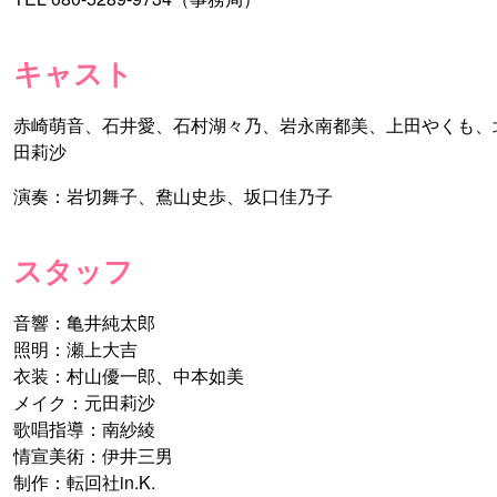
キャスト
赤崎萌音、石井愛、石村湖々乃、岩永南都美、上田やくも、
田莉沙
演奏：岩切舞子、鴦山史歩、坂口佳乃子
スタッフ
音響：亀井純太郎
照明：瀬上大吉
衣装：村山優一郎、中本如美
メイク：元田莉沙
歌唱指導：南紗綾
情宣美術：伊井三男
制作：転回社in.K.