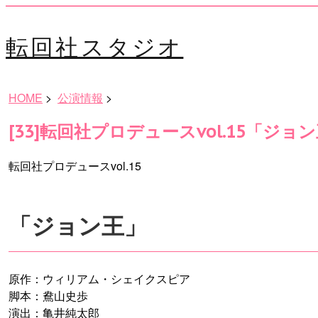
転回社スタジオ
HOME
>
公演情報
>
[33]転回社プロデュースvol.15「ジョ
転回社プロデュースvol.15
「ジョン王」
原作：ウィリアム・シェイクスピア
脚本：鴦山史歩
演出：亀井純太郎