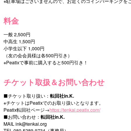
※駐車場はございませんので、お近くのコインパーキングを
料金
一般 2,500円
中高生 1,500円
小学生以下 1,000円
（友の会会員様は各500円引き）
※Peatixで事前に購入すると500円引き！
チケット取扱＆お問い合わせ
■チケット取り扱い：
転回社in.K.
※チケットはPeatixでのお取り扱いとなります。
Peatix転回社ページ→
https://tenkai.peatix.com/
■お問い合わせ：
転回社in.K.
MAIL ink@tenkai.org
TEL 080-5289-9734（事務局）