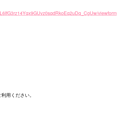
qUDL6IfG3rz14Yqx9GUvz0sqdRkoEq2uDq_CgUw/viewform
ご利用ください。