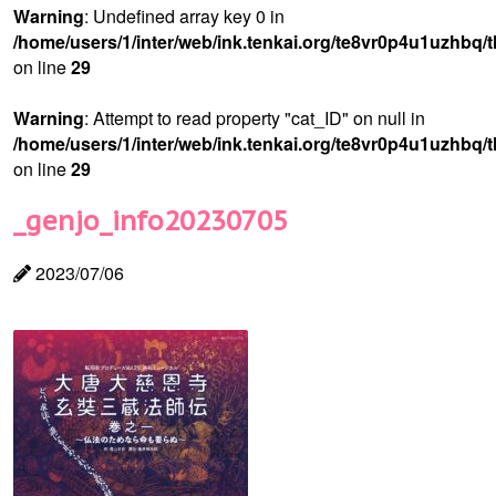
Warning
: Undefined array key 0 in
/home/users/1/inter/web/ink.tenkai.org/te8vr0p4u1uzhbq/
on line
29
Warning
: Attempt to read property "cat_ID" on null in
/home/users/1/inter/web/ink.tenkai.org/te8vr0p4u1uzhbq/
on line
29
_genjo_info20230705
2023/07/06