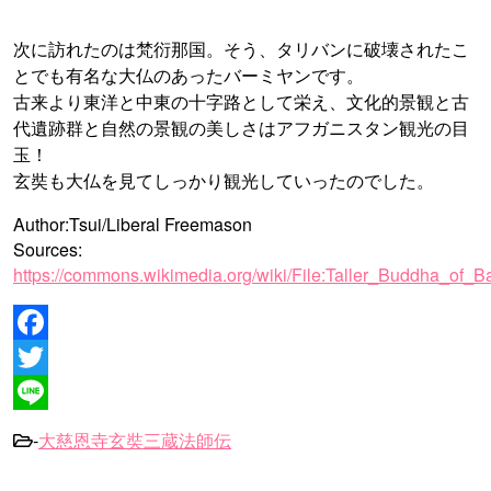
次に訪れたのは梵衍那国。そう、タリバンに破壊されたこ
とでも有名な大仏のあったバーミヤンです。
古来より東洋と中東の十字路として栄え、文化的景観と古
代遺跡群と自然の景観の美しさはアフガニスタン観光の目
玉！
玄奘も大仏を見てしっかり観光していったのでした。
Author:Tsui/Liberal Freemason
Sources:
https://commons.wikimedia.org/wiki/File:Taller_Buddha_of_B
Facebook
Twitter
Line
-
大慈恩寺玄奘三蔵法師伝