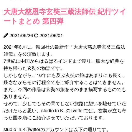
大唐大慈恩寺玄奘三蔵法師伝 紀行ツイ
ートまとめ 第四弾
2021/05/26
2021/06/01
2021年6月に、転回社の最新作『大唐大慈恩寺玄奘三蔵法
師伝』を公演致します。
7世紀に中国からはるばるインドまで渡り、膨大な経典を
持ち帰った玄奘の物語です。
しかしながら、16年にも及ぶ玄奘の旅はあまりにも長く、
残念ながらその行程全てをご紹介することはできません。
また、今回の作品は玄奘の旅をそのまま描写するものでも
ありません。
せめて、少しでもその果てしない旅路に想いを馳せていた
だけたらと思い、studio in.K. のTwitterでは、玄奘が立ち寄
った国を順にご紹介させていただいております。
studio in.K.Twitterのアカウントは以下の通りです。