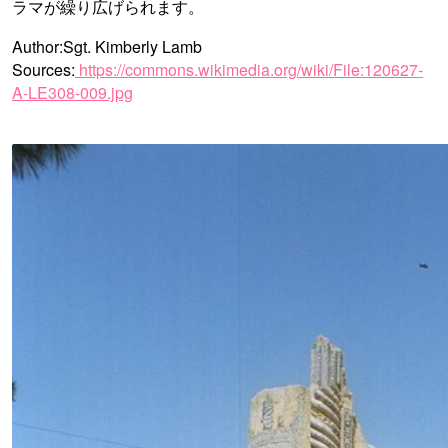
ラマが繰り広げられます。
Author:Sgt. Kimberly Lamb
Sources:
https://commons.wikimedia.org/wiki/File:120627-
A-LE308-009.jpg