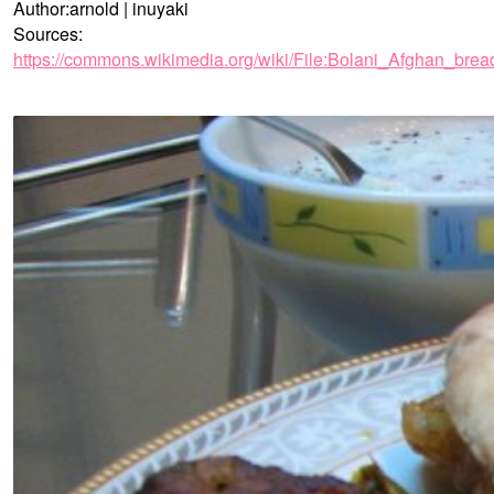
Author:arnold | inuyaki
Sources:
https://commons.wikimedia.org/wiki/File:Bolani_Afghan_brea