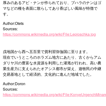
厚みのあるアビ・ナンが作られており、ブハラのナンはゴ
マなどの種を表面に散らしてあり香ばしい風味が特徴で
す。
Author:Otets
Sources:
https://commons.wikimedia.org/wiki/File:Lepjoschka.jpg
戊地国から西へ五百里で貨利習弥伽国に至ります。
現在でいうところのホラズム地方にあたり、古くからアム
ダリヤ川の豊富な水資源を利用した灌漑が行われ、高い農
業生産力に支えられたオアシス都市が栄え、遊牧民の中継
交易基地として経済的、文化的に進んだ地域でした。
Author:Doron
Sources:
https://commons.wikimedia.org/wiki/File:KonyeUrgenchMinare