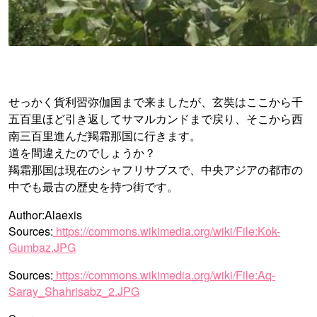
せっかく貨利習弥伽国まで来ましたが、玄奘はここから千
五百里ほど引き返してサマルカンドまで戻り、そこから西
南三百里進んだ羯霜那国に行きます。
道を間違えたのでしょうか？
羯霜那国は現在のシャフリサブスで、中央アジアの都市の
中でも最古の歴史を持つ街です。
Author:Alaexis
Sources:
https://commons.wikimedia.org/wiki/File:Kok-
Gumbaz.JPG
Sources:
https://commons.wikimedia.org/wiki/File:Aq-
Saray_Shahrisabz_2.JPG