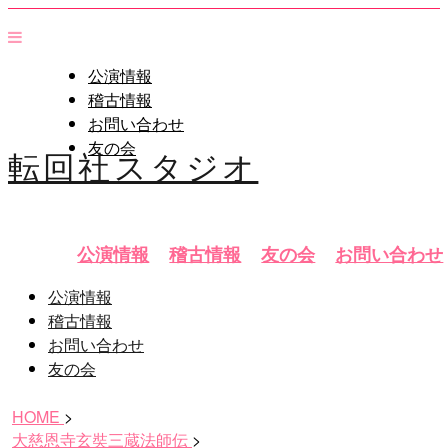
公演情報
稽古情報
お問い合わせ
友の会
転回社スタジオ
公演情報
稽古情報
友の会
お問い合わせ
公演情報
稽古情報
お問い合わせ
友の会
HOME
>
大慈恩寺玄奘三蔵法師伝
>