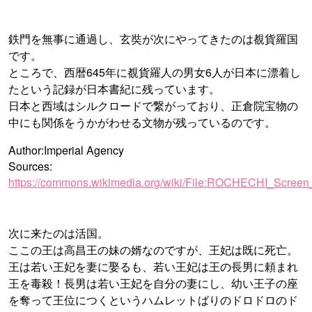
鉄門を無事に通過し、玄奘が次にやってきたのは覩貨羅国
です。
ところで、西暦645年に覩貨羅人の男女6人が日本に漂着し
たという記録が日本書紀に残っています。
日本と西域はシルクロードで繋がっており、正倉院宝物の
中にも関係をうかがわせる文物が残っているのです。
Author:Imperial Agency
Sources:
https://commons.wikimedia.org/wiki/File:ROCHECHI_Scre
次に来たのは活国。
ここの王は高昌王の妹の婿なのですが、王妃は既に死亡。
王は若い王妃を妻に娶るも、若い王妃は王の長男に頼まれ
王を毒殺！長男は若い王妃を自分の妻にし、幼い王子の座
を奪って王位につくというハムレットばりのドロドロのド