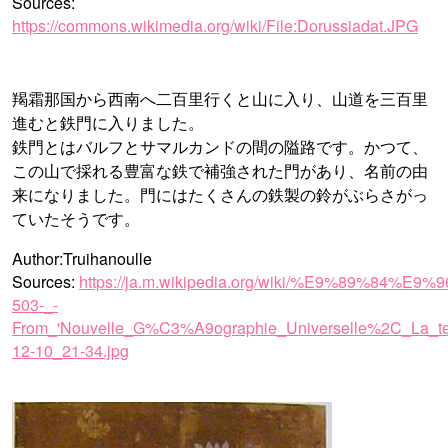
Sources:
https://commons.wikimedia.org/wiki/File:Dorussiadat.JPG
羯霜那国から西南へ二百里行くと山に入り、山道を三百里
進むと鉄門に入りました。
鉄門とはバルフとサマルカンドの間の隘路です。かつて、
この山で採れる豊富な鉄で補強された門があり、名前の由
来になりました。門にはたくさんの鉄製の鈴がぶらさがっ
ていたそうです。
Author:Truihanoulle
Sources:
https://ja.m.wikipedia.org/wiki/%E9%8
503-_-
From_'Nouvelle_G%C3%A9ographie_Universelle%2C_La_
12-10_21-34.jpg