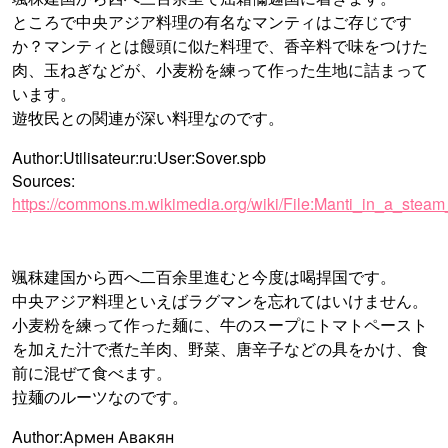
ところで中央アジア料理の有名なマンティはご存じです
か？マンティとは饅頭に似た料理で、香辛料で味をつけた
肉、玉ねぎなどが、小麦粉を練って作った生地に詰まって
います。
遊牧民との関連が深い料理なのです。
Author:Utilisateur:ru:User:Sover.spb
Sources:
https://commons.m.wikimedia.org/wiki/File:Manti_in_a_steam
颯秣建国から西へ二百余里進むと今度は喝捍国です。
中央アジア料理といえばラグマンを忘れてはいけません。
小麦粉を練って作った麺に、牛のスープにトマトペースト
を加えた汁で煮た羊肉、野菜、唐辛子などの具をかけ、食
前に混ぜて食べます。
拉麺のルーツなのです。
Author:Армен Авакян