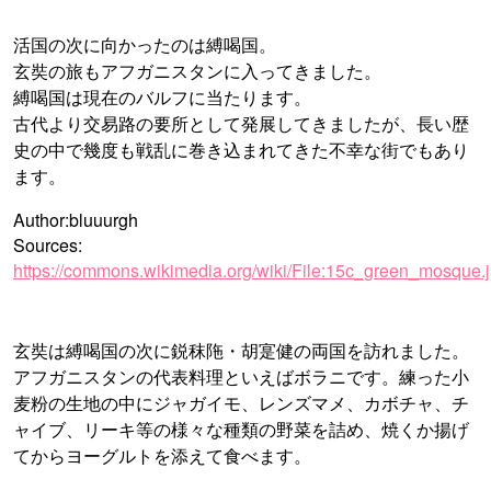
活国の次に向かったのは縛喝国。
玄奘の旅もアフガニスタンに入ってきました。
縛喝国は現在のバルフに当たります。
古代より交易路の要所として発展してきましたが、長い歴
史の中で幾度も戦乱に巻き込まれてきた不幸な街でもあり
ます。
Author:bluuurgh
Sources:
https://commons.wikimedia.org/wiki/File:15c_green_mosque.
玄奘は縛喝国の次に鋭秣陁・胡寔健の両国を訪れました。
アフガニスタンの代表料理といえばボラニです。練った小
麦粉の生地の中にジャガイモ、レンズマメ、カボチャ、チ
ャイブ、リーキ等の様々な種類の野菜を詰め、焼くか揚げ
てからヨーグルトを添えて食べます。