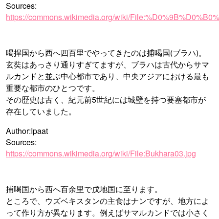
Sources:
https://commons.wikimedia.org/wiki/File:%D0%9B%
喝捍国から西へ四百里でやってきたのは捕喝国(ブラハ)。
玄奘はあっさり通りすぎてますが、ブラハは古代からサマ
ルカンドと並ぶ中心都市であり、中央アジアにおける最も
重要な都市のひとつです。
その歴史は古く、紀元前5世紀には城壁を持つ要塞都市が
存在していました。
Author:Ipaat
Sources:
https://commons.wikimedia.org/wiki/File:Bukhara03.jpg
捕喝国から西へ百余里で戊地国に至ります。
ところで、ウズベキスタンの主食はナンですが、地方によ
って作り方が異なります。例えばサマルカンドでは小さく