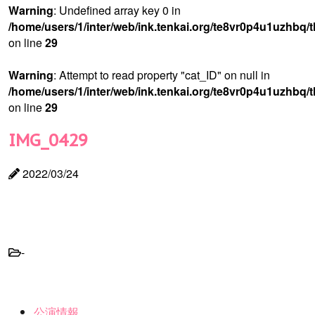
Warning
: Undefined array key 0 in
/home/users/1/inter/web/ink.tenkai.org/te8vr0p4u1uzhbq/
on line
29
Warning
: Attempt to read property "cat_ID" on null in
/home/users/1/inter/web/ink.tenkai.org/te8vr0p4u1uzhbq/
on line
29
IMG_0429
2022/03/24
-
公演情報