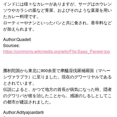
インドには様々なカレーがありますが、サーグはホウレン
ソウやカラシの葉など青菜、およびそのような葉菜を用い
たカレー料理です。
ローティーやナンといったパンと共に食され、香辛料など
が加えられます。
Author:Quadell
Sources:
https://commons.wikimedia.org/wiki/File:Saag_Paneer.jpg
擲枳陀国から東北に900余里で摩醯湿伐羅補羅国（マヘー
シヴァラプラ）に至りました。現在のグワーリヤルである
とされています。
伝説によると、かつて地方の首長が病気になった時、隠者
のグワリパが彼を治したことから、感謝のしるしとしてこ
の都市が建設されました。
Author:Adityajoardar9