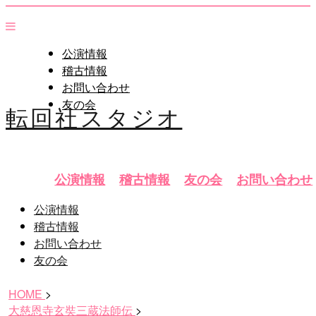
公演情報
稽古情報
お問い合わせ
友の会
転回社スタジオ
公演情報
稽古情報
友の会
お問い合わせ
公演情報
稽古情報
お問い合わせ
友の会
HOME
>
大慈恩寺玄奘三蔵法師伝
>