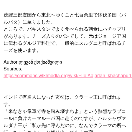
茂羅三部盧国から東北へゆくこと七百余里で鉢伐多国（パ
ルバタ）に至りました。
ところで、パキスタンでよく食べられる朝食にハチャプリ
があります。チーズ入りのパンでして、元はジョージア国
に伝わるグルジア料理で、一般的にスルグニと呼ばれるチ
ーズを使います。
Author:ლევან ქოქიაშვილი
Sources:
https://commons.wikimedia.org/wiki/File:Adjarian_khachapu
インドで有名人になった玄奘は、クラーマ王に呼ばれま
す。
「来なきゃ像軍で寺を踏み壊すわよ」という熱烈なラブコ
ールに負けカーマルーパ国に赴くのですが、ハルシャヴァ
ルダナ王が「私が先に呼んだのに、なんでクラーマの所へ