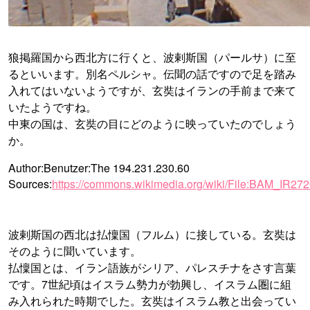
狼掲羅国から西北方に行くと、波剌斯国（パールサ）に至
るといいます。別名ペルシャ。伝聞の話ですので足を踏み
入れてはいないようですが、玄奘はイランの手前まで来て
いたようですね。
中東の国は、玄奘の目にどのように映っていたのでしょう
か。
Author:Benutzer:The 194.231.230.60
Sources:
https://commons.wikimedia.org/wiki/File:BAM_IR27
波剌斯国の西北は払懍国（フルム）に接している。玄奘は
そのように聞いています。
払懍国とは、イラン語族がシリア、パレスチナをさす言葉
です。7世紀頃はイスラム勢力が勃興し、イスラム圏に組
み入れられた時期でした。玄奘はイスラム教と出会ってい