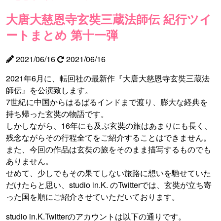
大唐大慈恩寺玄奘三蔵法師伝 紀行ツイ
ートまとめ 第十一弾
2021/06/16
2021/06/16
2021年6月に、転回社の最新作『大唐大慈恩寺玄奘三蔵法
師伝』を公演致します。
7世紀に中国からはるばるインドまで渡り、膨大な経典を
持ち帰った玄奘の物語です。
しかしながら、16年にも及ぶ玄奘の旅はあまりにも長く、
残念ながらその行程全てをご紹介することはできません。
また、今回の作品は玄奘の旅をそのまま描写するものでも
ありません。
せめて、少しでもその果てしない旅路に想いを馳せていた
だけたらと思い、studio in.K. のTwitterでは、玄奘が立ち寄
った国を順にご紹介させていただいております。
studio in.K.Twitterのアカウントは以下の通りです。