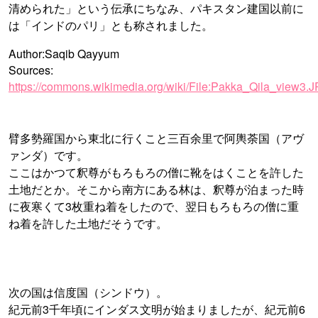
清められた」という伝承にちなみ、パキスタン建国以前に
は「インドのパリ」とも称されました。
Author:Saqib Qayyum
Sources:
https://commons.wikimedia.org/wiki/File:Pakka_Qila_view3.
臂多勢羅国から東北に行くこと三百余里で阿輿荼国（アヴ
ァンダ）です。
ここはかつて釈尊がもろもろの僧に靴をはくことを許した
土地だとか。そこから南方にある林は、釈尊が泊まった時
に夜寒くて3枚重ね着をしたので、翌日もろもろの僧に重
ね着を許した土地だそうです。
次の国は信度国（シンドウ）。
紀元前3千年頃にインダス文明が始まりましたが、紀元前6