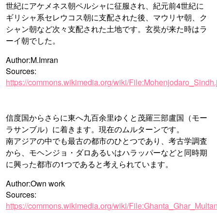
世紀にアケメネス朝ペルシャに征服され、紀元前4世紀に
ギリシャ系セレウコス朝に支配された後、マウリヤ朝、ク
シャン朝など次々支配された土地です。玄奘が来た時はラ
ーイ朝でした。
Author:M.Imran
Sources:
https://commons.wikimedia.org/wiki/File:Mohenjodaro_Sindh.
信度国からさらに東へ九百余里ゆくと茂羅三部盧国（モー
ラサンブル）に着きます。現在のムルターンです。
南アジアの中でも最古の都市のひとつであり、考古学調査
から、モヘンジョ・ダロあるいはハラッパーなどと同時期
に興った都市の1つであると考えられています。
Author:Own work
Sources:
https://commons.wikimedia.org/wiki/File:Ghanta_Ghar_Multa