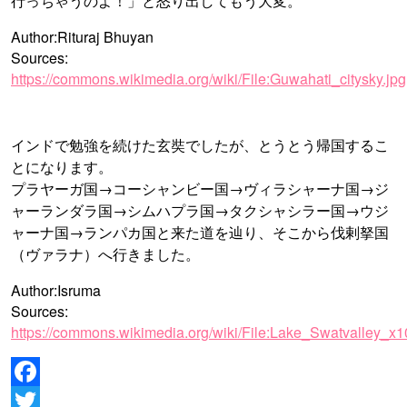
行っちゃうのよ！」と怒り出してもう大変。
Author:Rituraj Bhuyan
Sources:
https://commons.wikimedia.org/wiki/File:Guwahati_citysky.jpg
インドで勉強を続けた玄奘でしたが、とうとう帰国するこ
とになります。
プラヤーガ国→コーシャンビー国→ヴィラシャーナ国→ジ
ャーランダラ国→シムハプラ国→タクシャシラー国→ウジ
ャーナ国→ランパカ国と来た道を辿り、そこから伐剌拏国
（ヴァラナ）へ行きました。
Author:Isruma
Sources:
https://commons.wikimedia.org/wiki/File:Lake_Swatvalley_x
Facebook