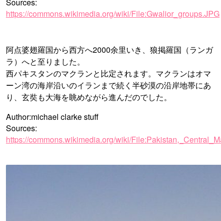
Sources:
https://commons.wikimedia.org/wiki/File:Gwalior_groups.JPG
阿点婆翅羅国から西方へ2000余里いき、狼掲羅国（ランガ
ラ）へと至りました。
西パキスタンのマクランと比定されます。マクランはオマ
ーン湾の海岸沿いのイランまで続く半砂漠の沿岸地帯にあ
り、玄奘も大海を眺めながら進んだのでした。
Author:michael clarke stuff
Sources:
https://commons.wikimedia.org/wiki/File:Pakistan,_Centra