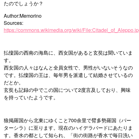
たのでしょうか？
Author:Memorino
Sources:
https://commons.wikimedia.org/wiki/File:Citadel_of_Aleppo.j
払懍国の西南の海島に、西女国があると玄奘は聞いていま
す。
西女国の人々はなんと全員女性で、男性がいないそうなの
です。払懍国の王は、毎年男を派遣して結婚させているの
だとか。
玄奘も記録の中でこの国について2度言及しており、興味
を持っていたようです。
狼掲羅国から北東にゆくこと700余里で臂多勢羅国（パー
ターシラ）に至ります。現在のハイデラバードにあたりま
す。香水の都として知られ、「街の街路が香水で毎日洗い